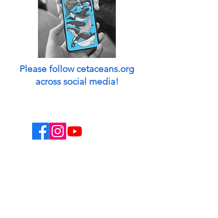
Please follow cetaceans.org
across social media!
This website is a non-profit endeavor and
collaborative volunteer effort.
Designed & managed by: Peggy Oki
[Founder of Origami Whales Project] and
Madison O'Connell [Media by Mads].