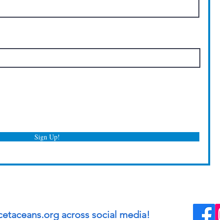
Sign Up!
cetaceans.org across social media!