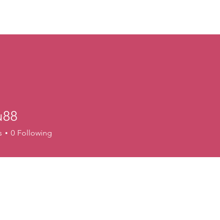
ION
CETACEAN INFO
RESOURCES
u88
s
0
Following