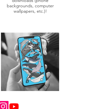
downloads (phone
backgrounds, computer
wallpapers, etc.)!