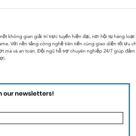
t không gian giải trí trực tuyến hiện đại, nơi hội tụ hàng loạ
game. Với nền tảng công nghệ tiên tiến cùng giao diện tối ưu ch
 mà và an toàn. Đội ngũ hỗ trợ chuyên nghiệp 24/7 giúp đảm 
ợi.
 our newsletters!