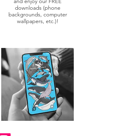
and enjoy our FREE
downloads (phone
backgrounds, computer
wallpapers, etc.)!