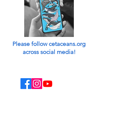
Please follow cetaceans.org
across social media!
This website is a non-profit endeavor and
collaborative volunteer effort.
Designed & managed by: Peggy Oki
[Founder of Origami Whales Project] and
Madison O'Connell [Media by Mads].