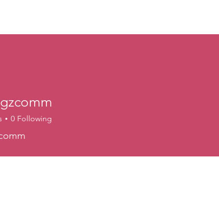
ION
CETACEAN INFO
RESOURCES
8gzcomm
s
0
Following
zcomm