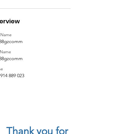
erview
t Name
88gzcomm
 Name
88gzcomm
ne
914 889 023
Thank you for