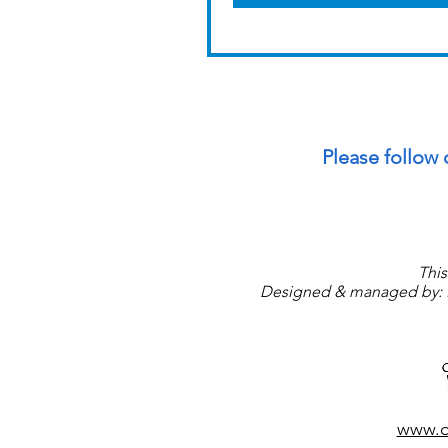
Please follow 
This
Designed & managed by: P
www.o