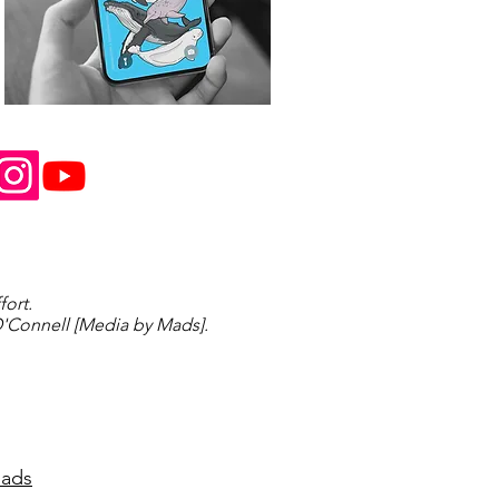
fort.
'Connell [Media by Mads].
mads