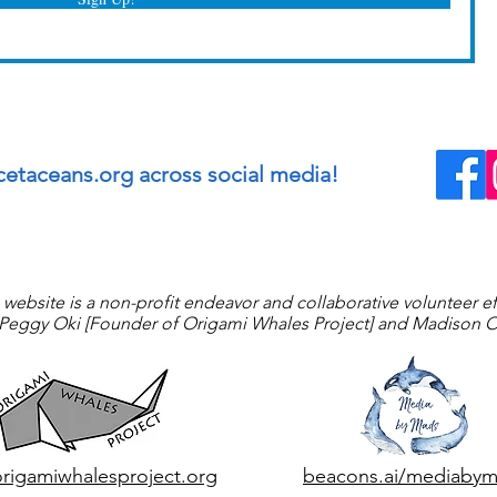
cetaceans.org across social media!
 website is a non-profit endeavor and collaborative volunteer ef
eggy Oki [Founder of Origami Whales Project] and Madison O
rigamiwhalesproject.org
beacons.ai/mediaby